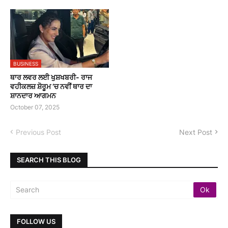
BUSINESS
ਥਾਰ ਲਵਰ ਲਈ ਖੁਸ਼ਖਬਰੀ- ਰਾਜ
ਵਹੀਕਲਜ਼ ਸ਼ੋਰੂਮ ‘ਚ ਨਵੀਂ ਥਾਰ ਦਾ
ਸ਼ਾਨਦਾਰ ਆਗਮਨ
October 07, 2025
Previous Post
Next Post
SEARCH THIS BLOG
FOLLOW US