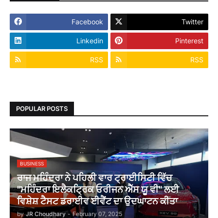
Facebook
Twitter
Linkedin
Pinterest
RSS
RSS
POPULAR POSTS
BUSINESS
ਰਾਜ ਮਹਿੰਦਰਾ ਨੇ ਪਹਿਲੀ ਵਾਰ ਟ੍ਰਾਈਸਿਟੀ ਵਿੱਚ
"ਮਹਿੰਦਰਾ ਇਲੈਕਟ੍ਰਿਕ ਓਰੀਜਨ ਐੱਸ ਯੂ ਵੀ" ਲਈ
ਵਿਸ਼ੇਸ਼ ਟੈਸਟ ਡਰਾਈਵ ਈਵੈਂਟ ਦਾ ਉਦਘਾਟਨ ਕੀਤਾ
by
JR Choudhary
-
February 07, 2025