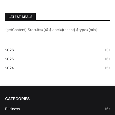
LATEST DEALS
{getContent} $results={4} $label={recent} $type={mini}
2026
(3)
2025
(6)
2024
(5)
CATEGORIES
Business
(6)